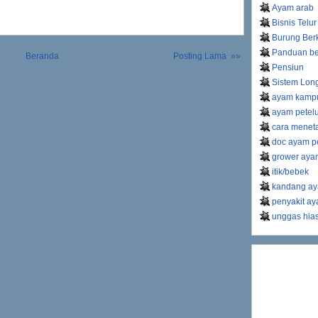
Ayam arab
Bisnis Telur
Burung Ber
Panduan be
Beranda
Posting Lama »»
Pensiun
Sistem Lon
ayam kamp
ayam petel
cara meneta
doc ayam pe
grower ayam
itik/bebek
kandang ay
penyakit a
unggas hia