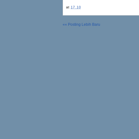
at
17.10
«« Posting Lebih Baru