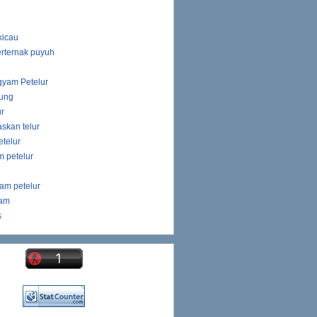
kicau
rternak puyuh
gyam Petelur
ung
ur
skan telur
telur
 petelur
am petelur
yam
s