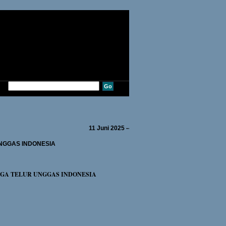
11 Juni 2025 ---Sdr. MULYADI dari DEPOK---
NGGAS INDONESIA
RGA TELUR UNGGAS INDONESIA