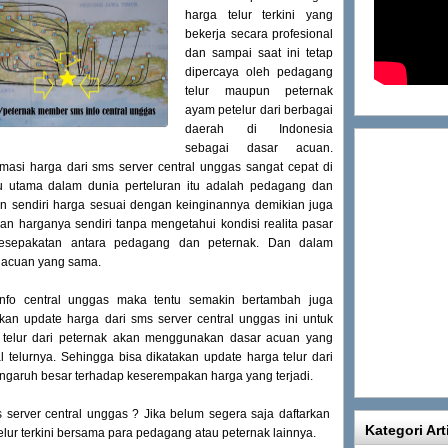
harga telur terkini yang
bekerja secara profesional
dan sampai saat ini tetap
dipercaya oleh pedagang
telur maupun peternak
ayam petelur dari berbagai
daerah di Indonesia
sebagai dasar acuan.
asi harga dari sms server central unggas sangat cepat di
ku utama dalam dunia perteluran itu adalah pedagang dan
n sendiri harga sesuai dengan keinginannya demikian juga
an harganya sendiri tanpa mengetahui kondisi realita pasar
kesepakatan antara pedagang dan peternak. Dan dalam
r acuan yang sama.
fo central unggas maka tentu semakin bertambah juga
n update harga dari sms server central unggas ini untuk
telur dari peternak akan menggunakan dasar acuan yang
telurnya. Sehingga bisa dikatakan update harga telur dari
engaruh besar terhadap keserempakan harga yang terjadi.
 server central unggas ? Jika belum segera saja daftarkan
Kategori Art
lur terkini bersama para pedagang atau peternak lainnya.