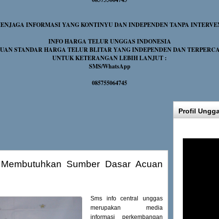
NJAGA INFORMASI YANG KONTINYU DAN INDEPENDEN TANPA INTERVE
INFO HARGA TELUR UNGGAS INDONESIA
UAN STANDAR HARGA TELUR BLITAR YANG INDEPENDEN DAN TERPERC
UNTUK KETERANGAN LEBIH LANJUT :
SMS/WhatsApp
085755064745
Profil Ungg
 Membutuhkan Sumber Dasar Acuan
Sms info central unggas
merupakan media
informasi perkembangan