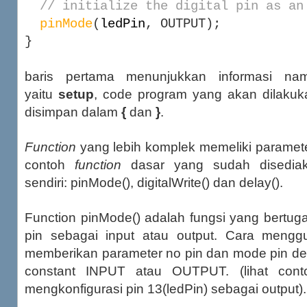
// initialize the digital pin as an
pinMode
(
ledPin
, OUTPUT);
}
baris pertama menunjukkan informasi nam
yaitu
setup
, code program yang akan dilakuka
disimpan dalam
{
dan
}
.
Function
yang lebih komplek memeliki paramete
contoh
function
dasar yang sudah disediak
sendiri: pinMode(), digitalWrite() dan delay().
Function pinMode() adalah fungsi yang bertug
pin sebagai input atau output. Cara meng
memberikan parameter no pin dan mode pin d
constant INPUT atau OUTPUT. (lihat conto
mengkonfigurasi pin 13(ledPin) sebagai output).