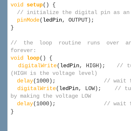
void
setup
() {
// initialize the digital pin as an
pinMode
(
ledPin
, OUTPUT);
}
// the loop routine runs over a
forever:
void
loop
() {
digitalWrite
(
ledPin
, HIGH);
// t
(HIGH is the voltage level)
delay
(1000);
// wait 
digitalWrite
(
ledPin
, LOW);
// t
by making the voltage LOW
delay
(1000);
// wait 
}