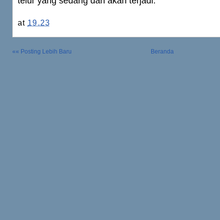
telur yang sedang dan akan terjadi.
at
19.23
«« Posting Lebih Baru
Beranda