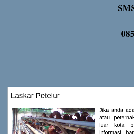
SMS
08
Laskar Petelur
Jika anda ada
atau peterna
luar kota b
informasi har