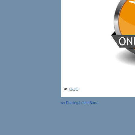
at
16.59
«« Posting Lebih Baru