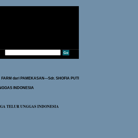
JAYA FARM dari PAMEKASAN---Sdr. SHOFIA PUTRI dari KUNINGAN---Sdr. LUK
NGGAS INDONESIA
RGA TELUR UNGGAS INDONESIA