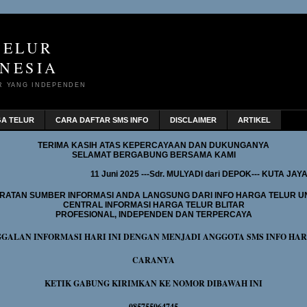
TELUR
NESIA
R YANG INDEPENDEN
GA TELUR
CARA DAFTAR SMS INFO
DISCLAIMER
ARTIKEL
TERIMA KASIH ATAS KEPERCAYAAN DAN DUKUNGANYA
SELAMAT BERGABUNG BERSAMA KAMI
11 Juni 2025 ---Sdr. MULYADI dari DEPOK--- KUTA 
RATAN SUMBER INFORMASI ANDA LANGSUNG DARI INFO HARGA TELUR U
CENTRAL INFORMASI HARGA TELUR BLITAR
PROFESIONAL, INDEPENDEN DAN TERPERCAYA
GGALAN INFORMASI HARI INI DENGAN MENJADI ANGGOTA SMS INFO HA
CARANYA
KETIK GABUNG KIRIMKAN KE NOMOR DIBAWAH INI
085755064745