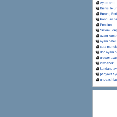
Ayam arab
Bisnis Telur
Burung Ber
Panduan be
Pensiun
Sistem Lon
ayam kamp
ayam petel
cara meneta
doc ayam pe
grower ayam
itik/bebek
kandang ay
penyakit a
unggas hia