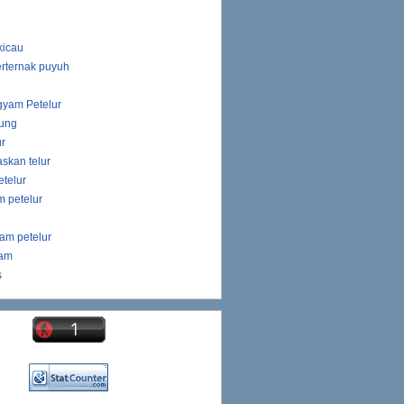
kicau
rternak puyuh
gyam Petelur
ung
ur
skan telur
telur
 petelur
am petelur
yam
s