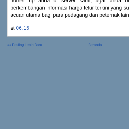
nomer hp anda di server kami, agar anda bi
perkembangan informasi harga telur terkini yang su
acuan utama bagi para pedagang dan peternak lain
at
06.16
«« Posting Lebih Baru
Beranda