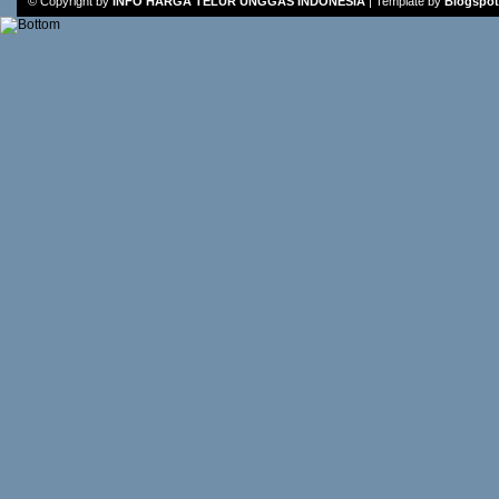
© Copyright by
INFO HARGA TELUR UNGGAS INDONESIA
|
Template
by
Blogspot 