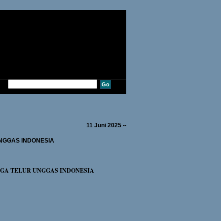
11 Juni 2025 ---Sdr. MULYADI dari DEPOK---
NGGAS INDONESIA
RGA TELUR UNGGAS INDONESIA