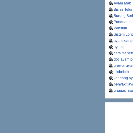
Ayam arab
Bisnis Telur
Burung Ber
Panduan be
Pensiun
Sistem Lon
ayam kamp
ayam petel
cara meneta
doc ayam pe
grower ayam
itik/bebek
kandang ay
penyakit a
unggas hia