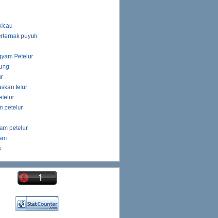
kicau
rternak puyuh
gyam Petelur
ung
ur
skan telur
telur
 petelur
am petelur
yam
s