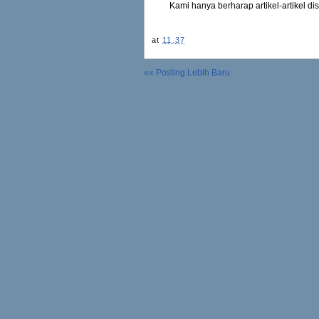
Kami hanya berharap artikel-artikel di
at
11.37
«« Posting Lebih Baru