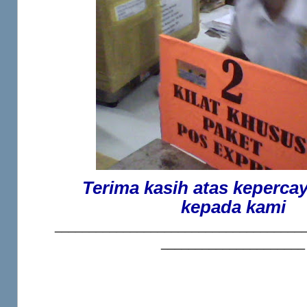
Terima kasih atas keperca
kepada kami
____________________________________
_____________________