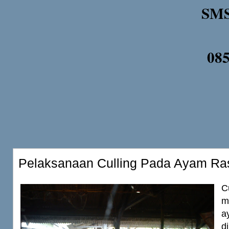
SMS
08
Pelaksanaan Culling Pada Ayam Ras
C
m
a
d