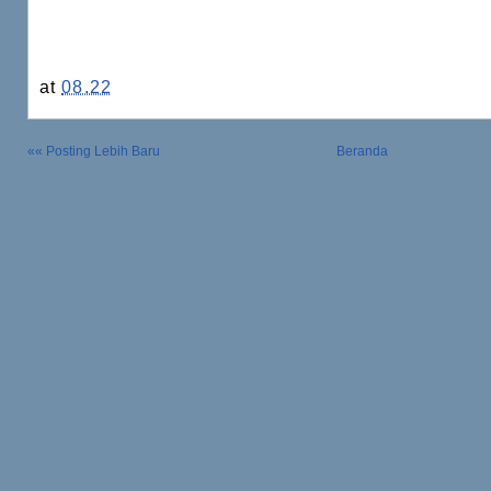
at
08.22
«« Posting Lebih Baru
Beranda