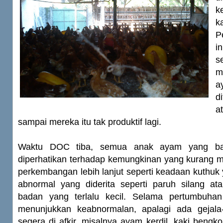
k
k
P
i
s
m
a
d
a
sampai mereka itu tak produktif lagi.
Waktu DOC tiba, semua anak ayam yang bar
diperhatikan terhadap kemungkinan yang kurang 
perkembangan lebih lanjut seperti keadaan kuthuk
abnormal yang diderita seperti paruh silang at
badan yang terlalu kecil. Selama pertumbuh
menunjukkan keabnormalan, apalagi ada gejala-
segera di afkir, misalnya ayam kerdil, kaki bengk