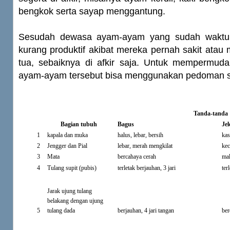
bengkok serta sayap menggantung.
Sesudah dewasa ayam-ayam yang sudah waktunya
kurang produktif akibat mereka pernah sakit ata
tua, sebaiknya di afkir saja. Untuk mempermuda
ayam-ayam tersebut bisa menggunakan pedoman se
Tanda-tanda
Bagian tubuh
Bagus
Jel
1
kapala dan muka
halus, lebar, bersih
kas
2
Jengger dan Pial
lebar, merah mengkilat
kec
3
Mata
bercahaya cerah
mal
4
Tulang supit (pubis)
terletak berjauhan, 3 jari
ter
Jarak ujung tulang
belakang dengan ujung
5
tulang dada
berjauhan, 4 jari tangan
ber