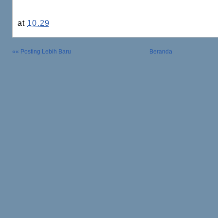
at
10.29
«« Posting Lebih Baru
Beranda