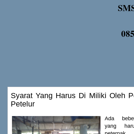
SMS
08
Syarat Yang Harus Di Miliki Oleh 
Petelur
Ada beber
yang haru
peternak