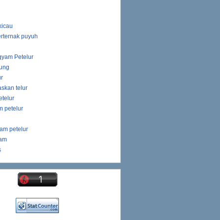
kicau
rternak puyuh
gyam Petelur
ung
ur
skan telur
telur
 petelur
am petelur
yam
s