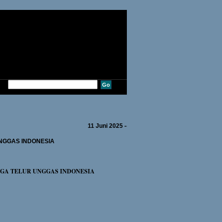
11 Juni 2025 ---Sdr. MULYADI dari DEPOK---
NGGAS INDONESIA
RGA TELUR UNGGAS INDONESIA