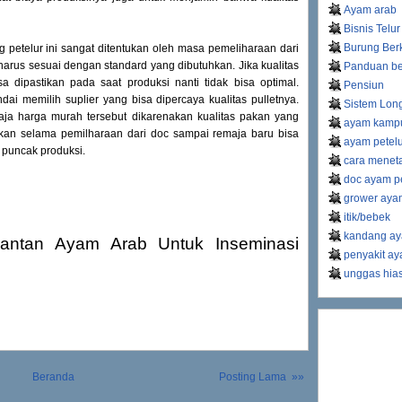
Ayam arab
Bisnis Telur
Burung Ber
 petelur ini sangat ditentukan oleh masa pemeliharaan dari
harus sesuai dengan standard yang dibutuhkan. Jika kualitas
Panduan be
a dipastikan pada saat produksi nanti tidak bisa optimal.
Pensiun
dai memilih suplier yang bisa dipercaya kualitas pulletnya.
Sistem Lon
aja harga murah tersebut dikarenakan kualitas pakan yang
ayam kamp
pakan selama pemilharaan dari doc sampai remaja baru bisa
ayam petel
 puncak produksi.
cara meneta
doc ayam pe
grower ayam
itik/bebek
kandang ay
antan Ayam Arab Untuk Inseminasi
penyakit a
unggas hia
Beranda
Posting Lama »»