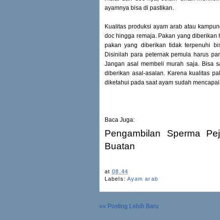
ayamnya bisa di pastikan.
Kualitas produksi ayam arab atau kampung
doc hingga remaja. Pakan yang diberikan 
pakan yang diberikan tidak terpenuhi bis
Disinilah para peternak pemula harus pan
Jangan asal membeli murah saja. Bisa s
diberikan asal-asalan. Karena kualitas 
diketahui pada saat ayam sudah mencapai
Baca Juga:
Pengambilan Sperma Pej
Buatan
at
08.44
Labels:
Ayam arab
«« Posting Lebih Baru