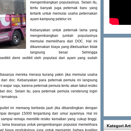
mengembangkan populasinya. Selain itu,
tentu banyak juga peternak baru yang
tertarik untuk memulai usaha peternakan
ayam kampung petelur ini.
Kebanyakan untuk peternak lama yang
mengembangkan jumlah populasinya
memulai memelihara dari DOC. Hal ini
dikarenakan biaya yang dikeluarkan tidak
langsung besar. Sehingga
edikit demi sedikit oleh populasi dari ayam yang sudah
Biasanya mereka merasa kurang yakin jika memulai usaha
dari doc. Kebanyakan para peternak pemula ini langsung
i wajar saja, karena peternak pemula tentu akan takut resiko
ari doc. Selain itu, para peternak pemula cenderung ingin
 ternaknya.
 pullet ini memang berbeda jauh jika dibandingkan dengan
ampai dengan 15000 tergantung dari umur ayamnya. Hal ini
sampai remaja memiliki resiko kematian yang cukup tinggi.
ak lama biasanya untuk pengembangan populasi memelihara
Kategori Art
mat biaya produksinya juga untuk menjamin bahwa kualitas