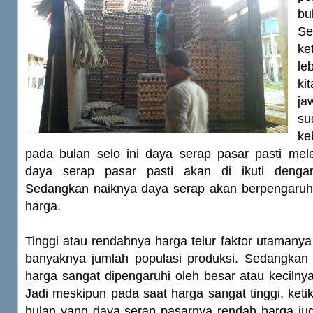
bu
S
k
le
ki
ja
s
k
pada bulan selo ini daya serap pasar pasti m
daya serap pasar pasti akan di ikuti denga
Sedangkan naiknya daya serap akan berpengaruh
harga.
Tinggi atau rendahnya harga telur faktor utamanya 
banyaknya jumlah populasi produksi. Sedangkan 
harga sangat dipengaruhi oleh besar atau kecilny
Jadi meskipun pada saat harga sangat tinggi, ket
bulan yang daya serap pasarnya rendah harga jug