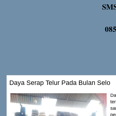
SMS
08
Daya Serap Telur Pada Bulan Selo
D
te
s
p