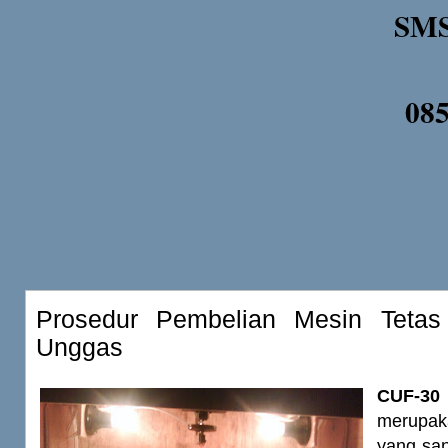
SMS
08
Prosedur Pembelian Mesin Tetas 
Unggas
CUF-3
merupa
yang sa