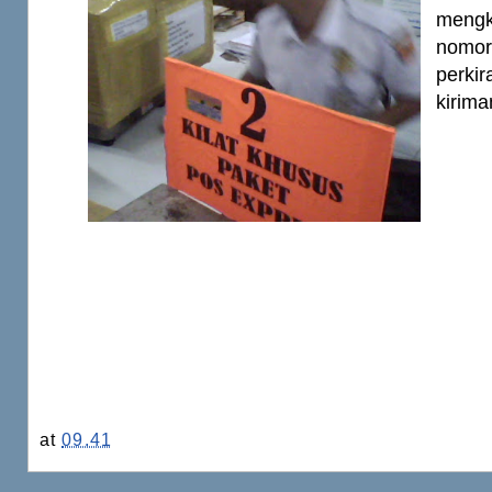
mengk
nomo
perk
kirima
at
09.41