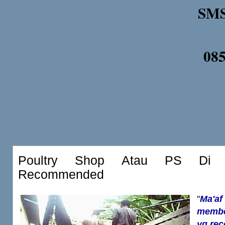
SMS
08
Poultry Shop Atau PS Di B
Recommended
"
Ma'af
membe
yg re