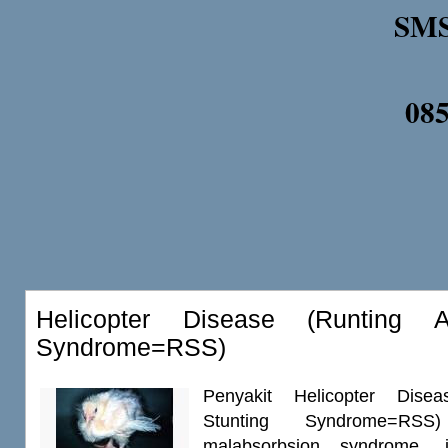
SMS
08
Helicopter Disease (Runting A
Syndrome=RSS)
Penyakit Helicopter Dise
Stunting Syndrome=RSS
malabsorbsion syndrome, in