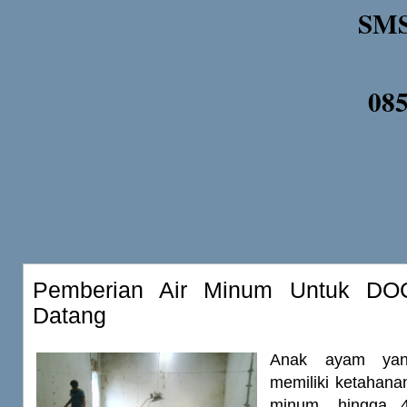
SMS
08
Pemberian Air Minum Untuk DO
Datang
Anak ayam yan
memiliki ketahan
minum, hingga 