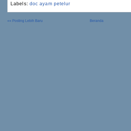
Labels:
doc ayam petelur
«« Posting Lebih Baru
Beranda