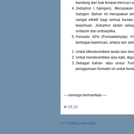
kandang dan bak tempat mencuci al
Jodophor ( halogen). Merupakan
halogen. Bahan ini merupakan sint
sangat efektif bagi semua kuman
keperluan. Jodophor selain sebag
snitaizer dan antiseptika.
Formalin 40% (Formaldehyda). Fo
berbagai keperluan, antara lain sebg
Untuk Mendesinfeksi lantai dan din
Untuk mendesinfeksi alas kaki, dig
Sebagai bahan atau unsur Fumi
penggunaan formalin ini untuk fumi
----semoga bermanfaat-----
at
08.02
«« Posting Lebih Baru