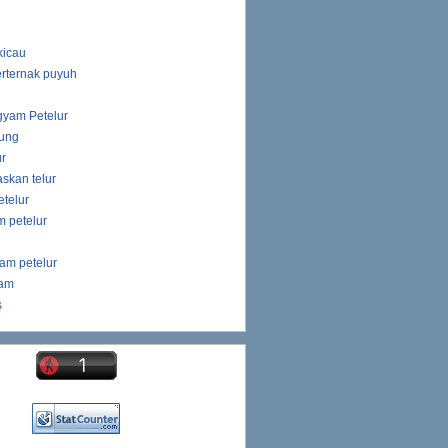
kicau
rternak puyuh
gyam Petelur
ung
ur
skan telur
telur
 petelur
am petelur
yam
s