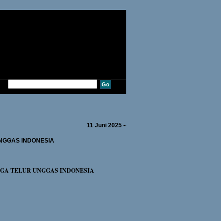
11 Juni 2025 ---Sdr. MULYADI dari DEPOK---
NGGAS INDONESIA
RGA TELUR UNGGAS INDONESIA