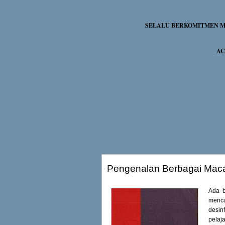
SELALU BERKOMITMEN ME
AC
Pengenalan Berbagai Mac
Ada b
menc
desin
pelaja