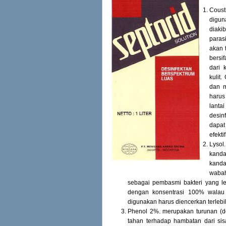
Coust
digu
diaki
paras
akan 
bersi
dari 
kulit
dan m
harus
lanta
desin
dapat 
efekt
Lysol
kand
kanda
wabah
sebagai pembasmi bakteri yang le
dengan konsentrasi 100% walau
digunakan harus diencerkan terlebi
Phenol 2%. merupakan turunan (der
tahan terhadap hambatan dari sis