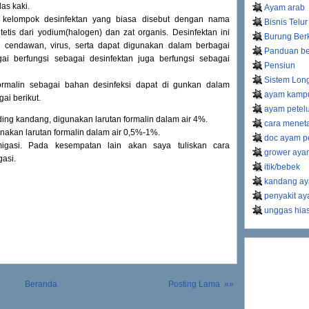
as kaki.
Ayam arab
 kelompok desinfektan yang biasa disebut dengan nama
Bisnis Telur
etis dari yodium(halogen) dan zat organis. Desinfektan ini
Burung Ber
, cendawan, virus, serta dapat digunakan dalam berbagai
Panduan be
ai berfungsi sebagai desinfektan juga berfungsi sebagai
Pensiun
Sistem Lon
rmalin sebagai bahan desinfeksi dapat di gunkan dalam
ayam kamp
ai berikut.
ayam petel
ding kandang, digunakan larutan formalin dalam air 4%.
cara meneta
unakan larutan formalin dalam air 0,5%-1%.
doc ayam pe
gasi. Pada kesempatan lain akan saya tuliskan cara
grower ayam
gasi.
itik/bebek
kandang ay
penyakit a
unggas hia
Beranda
Posting Lama »»