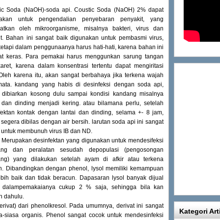
ic Soda (NaOH)-soda api. Coustic Soda (NaOH) 2% dapat
nakan untuk pengendalian penyebaran penyakit, yang
batkan oleh mikroorganisme, misalnya bakteri, virus dan
it. Bahan ini sangat baik digunakan untuk pembasmi virus,
tetapi dalam penggunaanya harus hati-hati, karena bahan ini
fat keras. Para pemakai harus menggunkan sarung tangan
karet, karena dalam konsentrasi tertentu dapat mengiritasi
. Oleh karena itu, akan sangat berbahaya jika terkena wajah
ata. kandang yang habis di desinfeksi dengan soda api,
 dibiarkan kosong dulu sampai kondisi kandang misalnya
i dan dinding menjadi kering. atau bilamana perlu, setelah
fektan kontak dengan lantai dan dinding, selama +- 8 jam,
segera dibilas dengan air bersih. larutan soda api ini sangat
if untuk membunuh virus IB dan ND.
. Merupakan desinfektan yang digunakan untuk mendesifeksi
ang dan peralatan sesudah depopulasi (pengosongan
ng) yang dilakukan setelah ayam di afkir atau terkena
. Dibandingkan dengan phenol, lysol memiliki kemampuan
bih baik dan tidak beracun. Dapasaran lysol banyak dijual
 dalampemakaianya cukup 2 % saja, sehingga bila kan
h dahulu.
ivat) dari phenolkresol. Pada umumnya, derivat ini sangat
Kategori Art
a-siasa organis. Phenol sangat cocok untuk mendesinfeksi