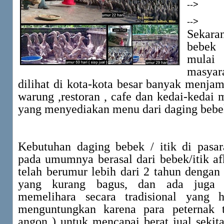
-->
-->
Sekara
bebek
mulai 
masyar
dilihat di kota-kota besar banyak menja
warung ,restoran , cafe dan kedai-kedai
yang menyediakan menu dari daging bebek 
Kebutuhan daging bebek / itik di pasar
pada umumnya berasal dari bebek/itik af
telah berumur lebih dari 2 tahun dengan
yang kurang bagus, dan ada juga 
memelihara secara tradisional yang h
menguntungkan karena para peternak t
angon ) untuk mencapai berat jual sekit