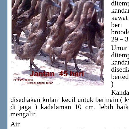
dit
kanda
kawat
beri
brood
29 – 3
Umur 
dit
kan
dise
berte
)
Kan
disediakan kolam kecil untuk bermain ( kw
di jaga ) kadalaman 10 cm, lebih baik
mengalir .
Air