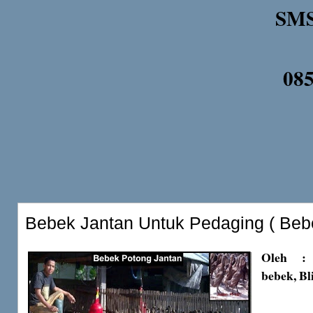
SMS
08
Bebek Jantan Untuk Pedaging ( Beb
Oleh : 
bebek, Bl