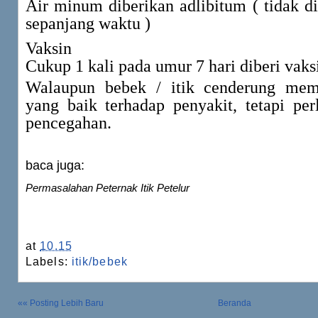
Air minum diberikan adlibitum ( tidak dib
sepanjang waktu )
Vaksin
Cukup 1 kali pada umur 7 hari diberi vak
Walaupun bebek / itik cenderung memi
yang baik terhadap penyakit, tetapi per
pencegahan.
baca juga:
Permasalahan Peternak Itik Petelur
at
10.15
Labels:
itik/bebek
«« Posting Lebih Baru
Beranda