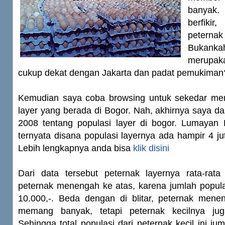
banyak
berfiki
peterna
Bukank
merupaka
cukup dekat dengan Jakarta dan padat pemukiman
Kemudian saya coba browsing untuk sekedar men
layer yang berada di Bogor. Nah, akhirnya saya da
2008 tentang populasi layer di bogor. Lumayan 
ternyata disana populasi layernya ada hampir 4 ju
Lebih lengkapnya anda bisa
klik disini
Dari data tersebut peternak layernya rata-ra
peternak menengah ke atas, karena jumlah popula
10.000,-. Beda dengan di blitar, peternak men
memang banyak, tetapi peternak kecilnya ju
Sehingga total populasi dari peternak kecil ini ju