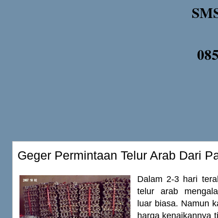
SMS
08
Geger Permintaan Telur Arab Dari P
Dalam 2-3 hari terak
telur arab mengal
luar biasa. Namun kal
harga kenaikannya ti