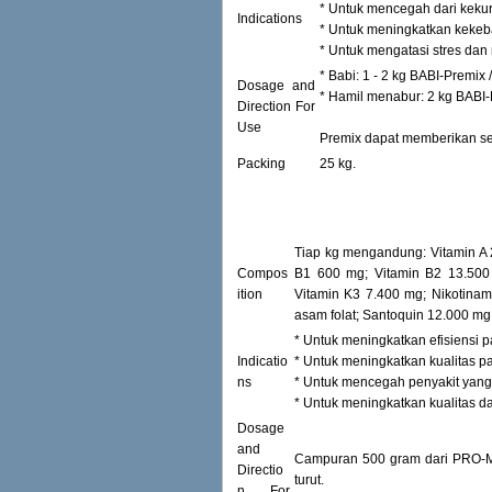
* Untuk mencegah dari kekur
Indications
* Untuk meningkatkan kekeb
* Untuk mengatasi stres da
* Babi: 1 - 2 kg BABI-Premix /
Dosage and
* Hamil menabur: 2 kg BABI-P
Direction For
Use
Premix dapat memberikan set
Packing
25 kg.
Tiap kg mengandung: Vitamin A 2
Compos
B1 600 mg; Vitamin B2 13.500
ition
Vitamin K3 7.400 mg; Nikotinam
asam folat; Santoquin 12.000 mg
* Untuk meningkatkan efisiensi p
Indicatio
* Untuk meningkatkan kualitas p
ns
* Untuk mencegah penyakit yang
* Untuk meningkatkan kualitas da
Dosage
and
Campuran 500 gram dari PRO-MIX 
Directio
turut.
n For