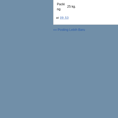
Packi
25 kg.
ng
at
09.53
«« Posting Lebih Baru