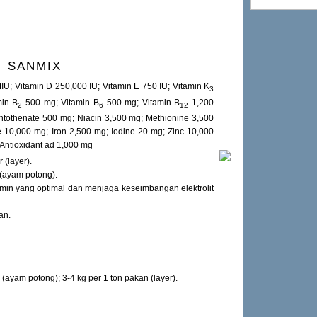
SANMIX
MIU; Vitamin D 250,000 IU; Vitamin E 750 IU; Vitamin K
3
in B
500 mg; Vitamin B
500 mg; Vitamin B
1,200
2
6
12
ntothenate 500 mg; Niacin 3,500 mg; Methionine 3,500
 10,000 mg; Iron 2,500 mg; Iodine 20 mg; Zinc 10,000
Antioxidant ad 1,000 mg
 (layer).
(ayam potong).
min yang optimal dan menjaga keseimbangan elektrolit
an.
(ayam potong); 3-4 kg per 1 ton pakan (layer).