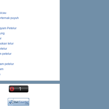
kicau
rternak puyuh
gyam Petelur
ung
ur
skan telur
telur
 petelur
am petelur
yam
s