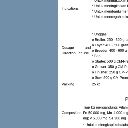
* Untuk meningkatkan pr
* Untuk meningkatkan 
Indications
* Untuk membantu mem
* Untuk mencegah keku
* Unggas:
o Broiler: 250 - 300 gr
o Layer: 400 - 500 gra
Dosage and
o Breeder: 400 - 600 g 
Direction For Use
* Babi:
o Starter: 500 g CM-Pre
o Grower: 350 g CM-Pre
o Finisher: 250 g CM-Pr
o Sow: 500 g CM-Premix
Packing
25 kg.
Tiap kg mengandung: Vitamin
Composition
Fe 50.000 mg; Mn 4.000 mg
mg; P 5.000 mg; Se 300 mg
* Untuk melengkapi kebutuha