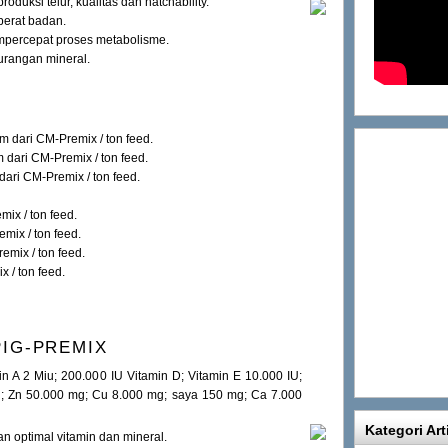
oduksi telur, kualitas dan hatchability.
berat badan.
percepat proses metabolisme.
rangan mineral.
am dari CM-Premix / ton feed.
m dari CM-Premix / ton feed.
dari CM-Premix / ton feed.
mix / ton feed.
mix / ton feed.
emix / ton feed.
 / ton feed.
PIG-PREMIX
 A 2 Miu; 200.000 IU Vitamin D; Vitamin E 10.000 IU;
; Zn 50.000 mg; Cu 8.000 mg; saya 150 mg; Ca 7.000
Kategori Art
n optimal vitamin dan mineral.