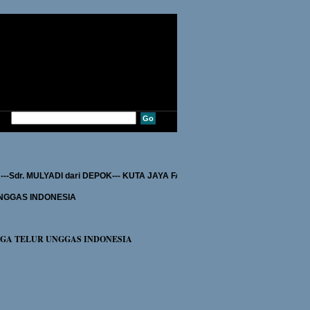
 ---Sdr. MULYADI dari DEPOK--- KUTA JAYA FARM dari PAMEKASAN---Sdr. 
NGGAS INDONESIA
RGA TELUR UNGGAS INDONESIA