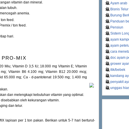
angan vitamin dan mineral.
Ayam arab
alan tubuh.
Bisnis Telur
n mencegah anemia.
Burung Ber
 ton feed.
Panduan be
remix / ton feed.
Pensiun
Sistem Lon
iap hari.
ayam kamp
ayam petel
cara meneta
PRO-MIX
doc ayam pe
grower ayam
0 Miu; Vitamin D 3,5 IU; 18.000 mg Vitamin E; Vitamin
itik/bebek
 mg; Vitamin B6 4.100 mg; Vitamin B12 20.000 mcg;
kandang ay
id 65.000 mg; Ca - d-pantotenat 19.500 mg; 1.400 mg
penyakit a
unggas hia
akan.
akan dan melengkapi kebutuhan vitamin yang optimal.
 disebabkan oleh kekurangan vitamin.
ging dan telur.
lapisan per 1 ton pakan. Berikan untuk 5-7 hari berturut-