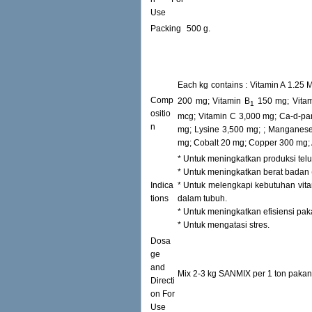
Use
Packing
500 g.
Each kg contains : Vitamin A 1.25 
Comp
200 mg; Vitamin B
150 mg; Vitam
1
ositio
mcg; Vitamin C 3,000 mg; Ca-d-pa
n
mg; Lysine 3,500 mg; ; Manganese
mg; Cobalt 20 mg; Copper 300 mg; 
* Untuk meningkatkan produksi telur
* Untuk meningkatkan berat badan 
Indica
* Untuk melengkapi kebutuhan vita
tions
dalam tubuh.
* Untuk meningkatkan efisiensi pak
* Untuk mengatasi stres.
Dosa
ge
and
Mix 2-3 kg SANMIX per 1 ton pakan 
Directi
on For
Use